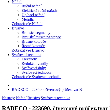
Nářadí
Ruční nářadí
Elektrické ruční nářadí
Upínací nářadí
Měřidla
Zobrazit vše Nářadí
Brusivo
Brousící segmenty
Brousící tělíska na stopce
Brusné kotouče
Řezné kotouče
Zobrazit vše Brusivo
Svařovací technika
Elektrody
Redukční ventily
Svařovací dráty
Svařovací jednotky
Zobrazit vše Svařovací technika
RADECO - 223690, čtvercový průřez,tvar B
Nástroje
Nářadí
Brusivo
Svařovací technika
RADECO - 223690, čtvercový průřez,tvar